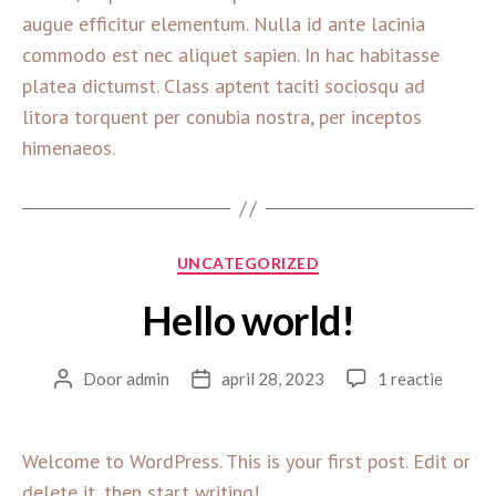
augue efficitur elementum. Nulla id ante lacinia
commodo est nec aliquet sapien. In hac habitasse
platea dictumst. Class aptent taciti sociosqu ad
litora torquent per conubia nostra, per inceptos
himenaeos.
Categorieën
UNCATEGORIZED
Hello world!
op
Door
admin
april 28, 2023
1 reactie
Berichtauteur
Berichtdatum
Hello
world!
Welcome to WordPress. This is your first post. Edit or
delete it, then start writing!