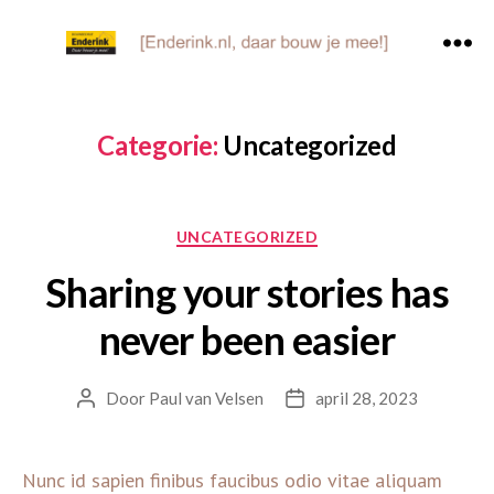
[Enderink.nl,
Zoeken
Menu
daar
bouw
je
Categorie:
Uncategorized
mee!]
Categorieën
UNCATEGORIZED
Sharing your stories has
never been easier
Door
Paul van Velsen
april 28, 2023
Berichtauteur
Berichtdatum
Nunc id sapien finibus faucibus odio vitae aliquam